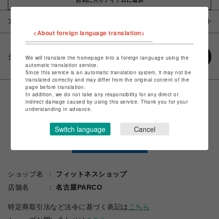
アイテム説明 / 素材
<About foreign language translation>
シェアする
We will translate the homepage into a foreign language using the
automatic translation service.
Since this service is an automatic translation system, it may not be
translated correctly and may differ from the original content of the
page before translation.
In addition, we do not take any responsibility for any direct or
indirect damage caused by using this service. Thank you for your
understanding in advance.
Switch language
Cancel
ショップ名
フィットネスショップ
店舗名
名古屋PARCO
特定商取引法など法令に基づく表記は
こちら