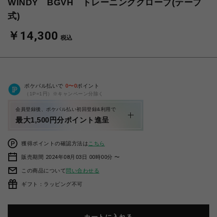
WINDY BGVH トレーニンググローブ(テープ
式)
￥14,300
税込
ポケパル払いで
0
〜
0
ポイント
（1P=1円）※キャンペーン分除く
会員登録後、ポケパル払い初回登録&利用で
最大1,500円分ポイント進呈
獲得ポイントの確認方法は
こちら
販売期間 2024年08月03日 00時00分 〜
この商品について
問い合わせる
ギフト：ラッピング不可