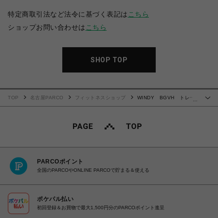
特定商取引法など法令に基づく表記は
こちら
ショップお問い合わせは
こちら
SHOP TOP
TOP
名古屋PARCO
フィットネスショップ
WINDY BGVH トレー
…
ニンググローブ(テープ式)
PARCOポイント
全国のPARCOやONLINE PARCOで貯まる＆使える
ポケパル払い
初回登録＆お買物で最大1,500円分のPARCOポイント進呈