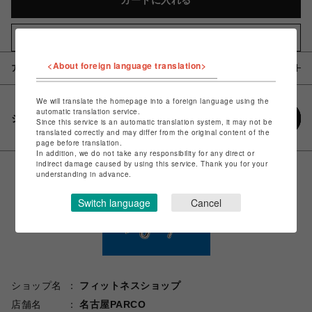
カートに入れる
お気に入りアイテムに追加
<About foreign language translation>
アイテム説明 / 素材
We will translate the homepage into a foreign language using the
automatic translation service.
シェアする
Since this service is an automatic translation system, it may not be
translated correctly and may differ from the original content of the
page before translation.
In addition, we do not take any responsibility for any direct or
indirect damage caused by using this service. Thank you for your
understanding in advance.
Switch language
Cancel
ショップ名
フィットネスショップ
店舗名
名古屋PARCO