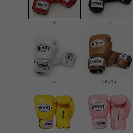
赤
黒
白
ナチュラル