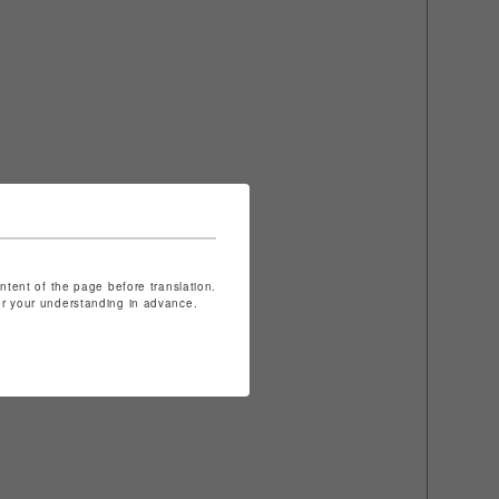
ontent of the page before translation.
for your understanding in advance.