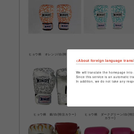
ヒョウ柄 オレンジ/白(特注カラー)
ヒョウ柄 水色/白(特注カラー)
<About foreign language trans
We will translate the homepage into 
Since this service is an automatic tr
In addition, we do not take any resp
ヒョウ柄 銀/白(特注カラー)
ヒョウ柄 ダークグリーン/白(特
カラー)