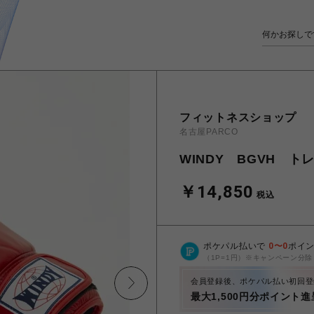
フィットネスショップ
名古屋PARCO
WINDY BGVH ト
￥14,850
税込
ポケパル払いで
0
〜
0
ポイ
（1P=1円）※キャンペーン分除
会員登録後、ポケパル払い初回登
最大1,500円分ポイント進