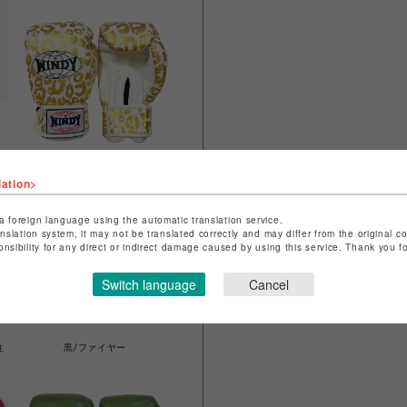
ヒョウ柄 金/白(特注カラー)
lation>
a foreign language using the automatic translation service.
anslation system, it may not be translated correctly and may differ from the original c
onsibility for any direct or indirect damage caused by using this service. Thank you 
Switch language
Cancel
注
黒/ファイヤー