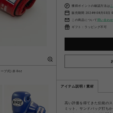
獲得ポイントの確認方法は
販売期間 2024年08月03日 
この商品について
問い合わ
ギフト：ラッピング不可
プ式) 赤 8oz
WINDY BG
アイテム説明 / 素材
高い評価を得てきた伝統のス
ミット、サンドバッグ打ちか