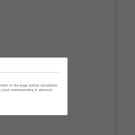
ontent of the page before translation.
for your understanding in advance.