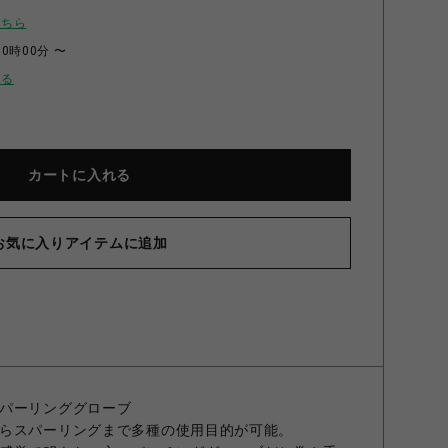
こちら
00時00分 〜
せる
カートに入れる
お気に入りアイテムに追加
VH トレーニンググローブ(テープ式) 黒 8oz
パーリンググローブ
らスパーリングまで多種の使用目的が可能。