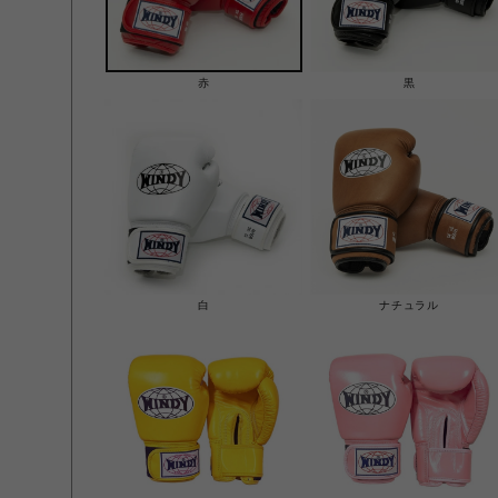
赤
黒
白
ナチュラル