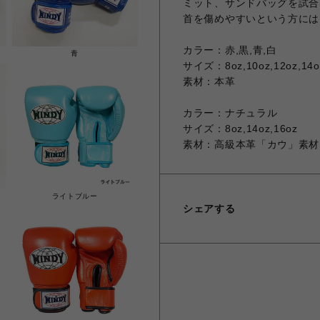
ミット、サンドバッグを試合
首を傷めやすいという方には
カラー：赤,黒,青,白
青
サイズ：8oz,10oz,12oz,14o
素材：本革
カラー：ナチュラル
サイズ：8oz,14oz,16oz
素材：高級本革「カウ」素材
ライトブルー
シェアする