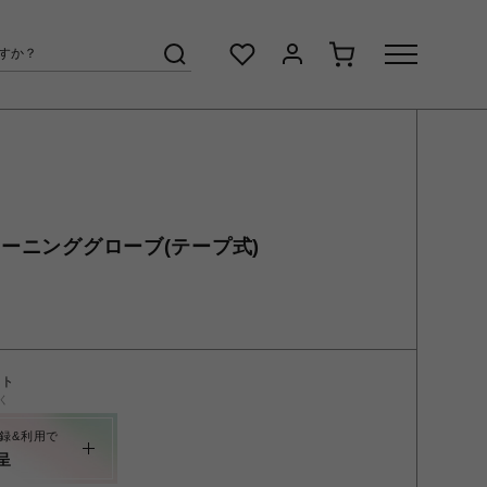
レーニンググローブ(テープ式)
ント
く
録&利用で
呈