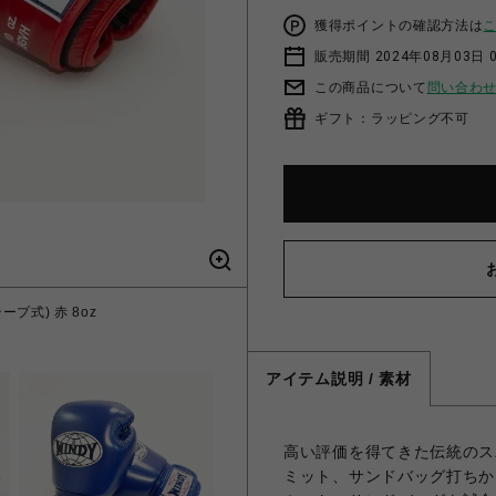
獲得ポイントの確認方法は
販売期間 2024年08月03日 
この商品について
問い合わ
ギフト：ラッピング不可
プ式) 赤 8oz
WINDY BG
アイテム説明 / 素材
高い評価を得てきた伝統のス
ミット、サンドバッグ打ちか