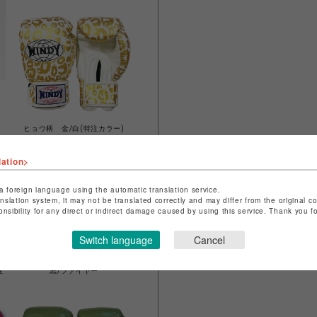
ヒョウ柄 金/白(特注カラー)
lation>
a foreign language using the automatic translation service.
anslation system, it may not be translated correctly and may differ from the original c
onsibility for any direct or indirect damage caused by using this service. Thank you 
Switch language
Cancel
注
黒/ファイヤー