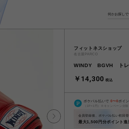
フィットネスショップ
名古屋PARCO
WINDY BGVH ト
￥14,300
税込
ポケパル払いで
0
〜
0
ポイ
（1P=1円）※キャンペーン分除
会員登録後、ポケパル払い初回登
最大1,500円分ポイント進