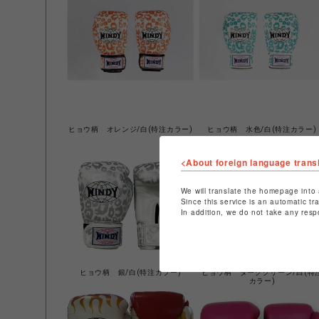
ヒョウ柄 オレンジ/白(特注カラー)
ヒョウ柄 水色/白(特注カラー)
<About foreign language trans
We will translate the homepage into 
Since this service is an automatic tr
In addition, we do not take any resp
ヒョウ柄 銀/白(特注カラー)
ヒョウ柄 ダークグリーン/白(特
カラー)