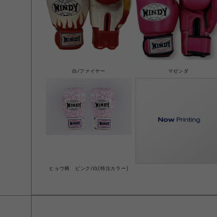
白/ファイヤー
マゼンダ
ヒョウ柄 ピンク/白(特注カラー)