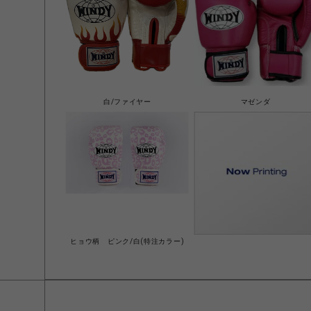
白/ファイヤー
マゼンダ
ヒョウ柄 ピンク/白(特注カラー)