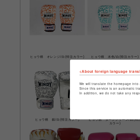
ヒョウ柄 オレンジ/白(特注カラー)
ヒョウ柄 水色/白(特注カラー)
<About foreign language trans
We will translate the homepage into 
Since this service is an automatic tr
In addition, we do not take any resp
ヒョウ柄 銀/白(特注カラー)
ヒョウ柄 ダークグリーン/白(特
カラー)