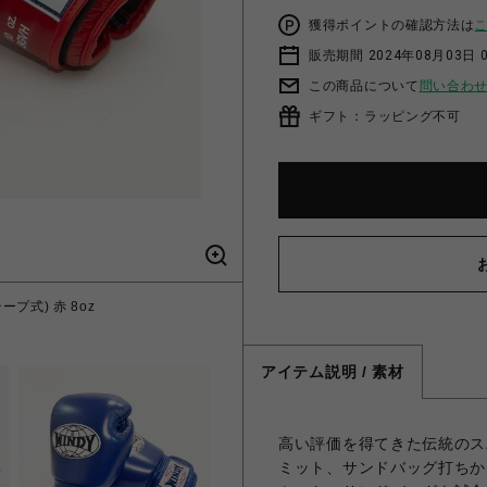
獲得ポイントの確認方法は
販売期間 2024年08月03日 
この商品について
問い合わ
ギフト：ラッピング不可
プ式) 赤 8oz
WINDY BG
アイテム説明 / 素材
高い評価を得てきた伝統のス
ミット、サンドバッグ打ちか