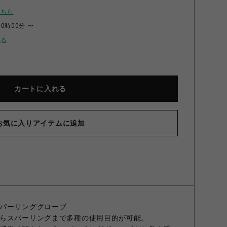
こちら
00時00分 〜
せる
カートに入れる
お気に入りアイテムに追加
VH トレーニンググローブ(テープ式) 黒 8oz
パーリンググローブ
らスパーリングまで多種の使用目的が可能。