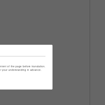
ontent of the page before translation.
for your understanding in advance.