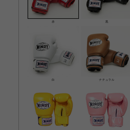
赤
黒
白
ナチュラル