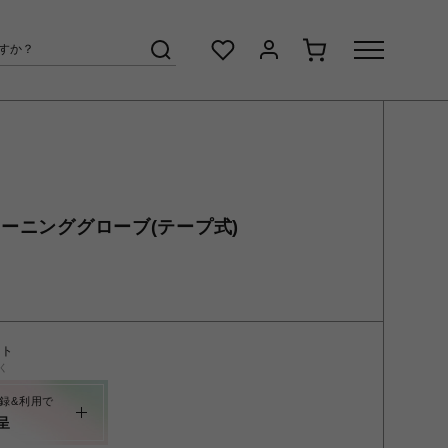
レーニンググローブ(テープ式)
ント
く
録&利用で
呈