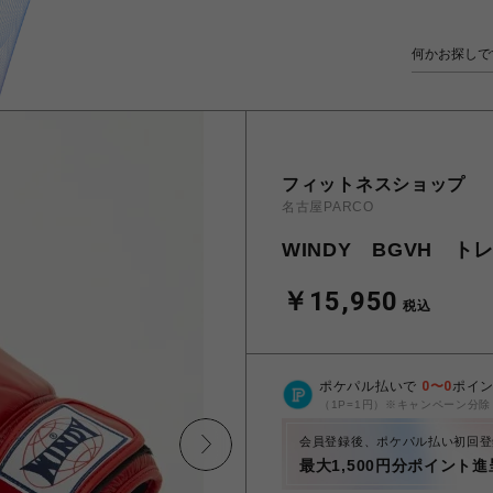
フィットネスショップ
名古屋PARCO
WINDY BGVH ト
￥15,950
税込
ポケパル払いで
0
〜
0
ポイ
（1P=1円）※キャンペーン分除
会員登録後、ポケパル払い初回登
最大1,500円分ポイント進