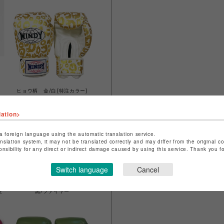
ヒョウ柄 金/白(特注カラー)
lation>
a foreign language using the automatic translation service.
anslation system, it may not be translated correctly and may differ from the original c
onsibility for any direct or indirect damage caused by using this service. Thank you 
Switch language
Cancel
注
黒/ファイヤー