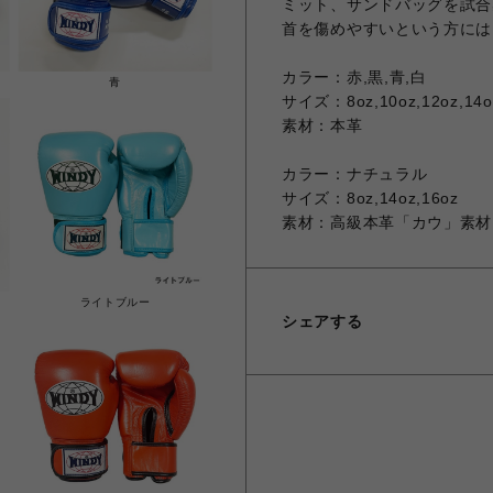
ミット、サンドバッグを試合
首を傷めやすいという方には
カラー：赤,黒,青,白
青
サイズ：8oz,10oz,12oz,14o
素材：本革
カラー：ナチュラル
サイズ：8oz,14oz,16oz
素材：高級本革「カウ」素材
ライトブルー
シェアする