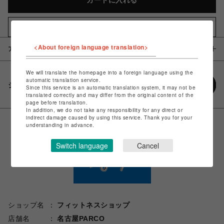
カートに入れる
お気に入りアイテムに追加
<About foreign language translation>
アイテム説明 / 素材
We will translate the homepage into a foreign language using the
automatic translation service.
シェアする
Since this service is an automatic translation system, it may not be
translated correctly and may differ from the original content of the
page before translation.
In addition, we do not take any responsibility for any direct or
indirect damage caused by using this service. Thank you for your
understanding in advance.
Switch language
Cancel
ショップ名
フィットネスショップ
店舗名
名古屋PARCO