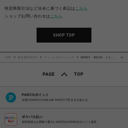
特定商取引法など法令に基づく表記は
こちら
ショップお問い合わせは
こちら
SHOP TOP
TOP
名古屋PARCO
フィットネスショップ
WINDY BGVH トレー
…
ニンググローブ(テープ式)
PARCOポイント
全国のPARCOやONLINE PARCOで貯まる＆使える
ポケパル払い
初回登録＆お買物で最大1,500円分のPARCOポイント進呈