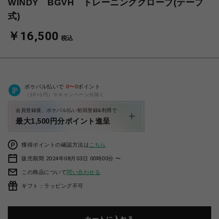
WINDY BGVH トレーニンググローブ(テープ
式)
￥16,500
税込
ポケパル払いで
0
〜
0
ポイント
（1P=1円）※キャンペーン分除く
会員登録後、ポケパル払い初回登録&利用で
最大1,500円分ポイント進呈
獲得ポイントの確認方法は
こちら
販売期間 2024年08月03日 00時00分 〜
この商品について
問い合わせる
ギフト：ラッピング不可