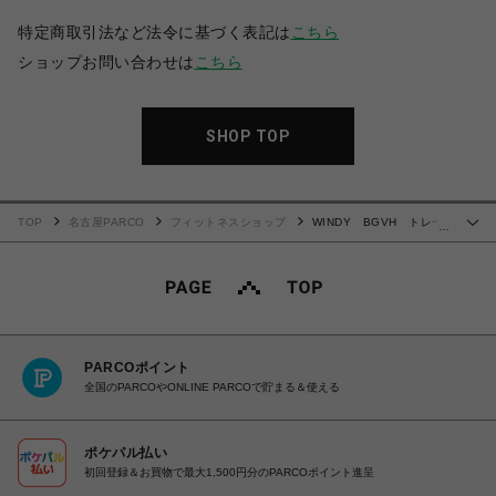
特定商取引法など法令に基づく表記は
こちら
ショップお問い合わせは
こちら
SHOP TOP
TOP
名古屋PARCO
フィットネスショップ
WINDY BGVH トレー
…
ニンググローブ(テープ式)
PARCOポイント
全国のPARCOやONLINE PARCOで貯まる＆使える
ポケパル払い
初回登録＆お買物で最大1,500円分のPARCOポイント進呈