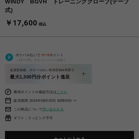
WINDY BGVH トレーニンググローブ(テープ
式)
￥17,600
税込
ポケパル払いで
0
〜
0
ポイント
（1P=1円）※キャンペーン分除く
会員登録後、ポケパル払い初回登録&利用で
最大1,500円分ポイント進呈
獲得ポイントの確認方法は
こちら
販売期間 2024年08月03日 00時00分 〜
この商品について
問い合わせる
ギフト：ラッピング不可