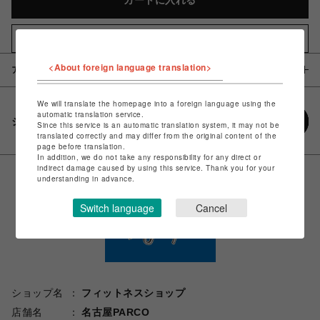
カートに入れる
お気に入りアイテムに追加
<About foreign language translation>
アイテム説明 / 素材
We will translate the homepage into a foreign language using the
automatic translation service.
シェアする
Since this service is an automatic translation system, it may not be
translated correctly and may differ from the original content of the
page before translation.
In addition, we do not take any responsibility for any direct or
indirect damage caused by using this service. Thank you for your
understanding in advance.
Switch language
Cancel
ショップ名
フィットネスショップ
店舗名
名古屋PARCO