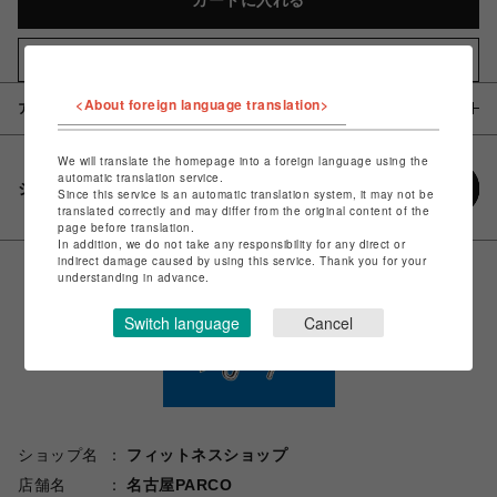
カートに入れる
お気に入りアイテムに追加
<About foreign language translation>
アイテム説明 / 素材
We will translate the homepage into a foreign language using the
automatic translation service.
シェアする
Since this service is an automatic translation system, it may not be
translated correctly and may differ from the original content of the
page before translation.
In addition, we do not take any responsibility for any direct or
indirect damage caused by using this service. Thank you for your
understanding in advance.
Switch language
Cancel
ショップ名
フィットネスショップ
店舗名
名古屋PARCO