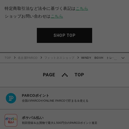
特定商取引法など法令に基づく表記は
こちら
ショップお問い合わせは
こちら
SHOP TOP
TOP
名古屋PARCO
フィットネスショップ
WINDY BGVH トレー
…
ニンググローブ(テープ式)
PARCOポイント
全国のPARCOやONLINE PARCOで貯まる＆使える
ポケパル払い
初回登録＆お買物で最大1,500円分のPARCOポイント進呈