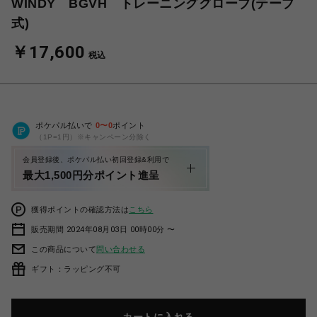
WINDY BGVH トレーニンググローブ(テープ
式)
￥17,600
税込
ポケパル払いで
0
〜
0
ポイント
（1P=1円）※キャンペーン分除く
会員登録後、ポケパル払い初回登録&利用で
最大1,500円分ポイント進呈
獲得ポイントの確認方法は
こちら
販売期間 2024年08月03日 00時00分 〜
この商品について
問い合わせる
ギフト：ラッピング不可