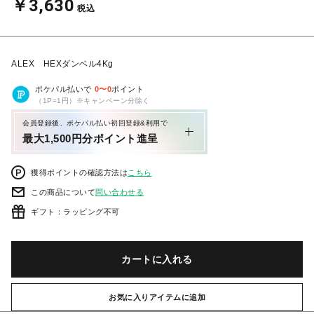
￥3,630
税込
ALEX HEXダンベル4Kg
ポケパル払いで
0
〜
0
ポイント
（1P=1円）※キャンペーン分除く
会員登録後、ポケパル払い初回登録&利用で
最大1,500円分ポイント進呈
獲得ポイントの確認方法は
こちら
この商品について
問い合わせる
ギフト：ラッピング不可
カートに入れる
お気に入りアイテムに追加