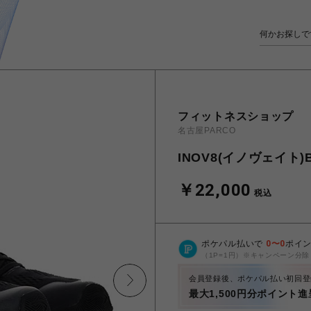
フィットネスショップ
名古屋PARCO
INOV8(イノヴェイト)B
￥22,000
税込
ポケパル払いで
0
〜
0
ポイ
（1P=1円）※キャンペーン分除
会員登録後、ポケパル払い初回登
最大1,500円分ポイント進