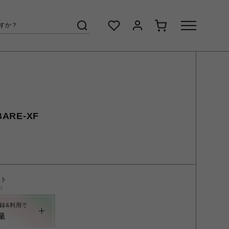
ARE-XF
ント
く
録&利用で
呈