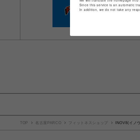
We will translate the homepage into 
Since this service is an automatic tr
In addition, we do not take any resp
TOP
名古屋PARCO
フィットネスショップ
INOV8(イノ