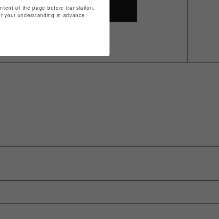
ontent of the page before translation.
SHOP TOP
for your understanding in advance.