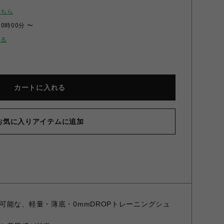
こちら
00時00分 〜
せる
カートに入れる
お気に入りアイテムに追加
(イノヴェイト)BARE-XF グレー 23.0
可能な、軽量・薄底・0mmDROPトレーニングシュ