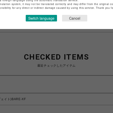
a foreign language using the automatic translation service.
anslation system, it may not be translated correctly and may differ from the original c
onsibility for any direct or indirect damage caused by using this service. Thank you 
特定商取引法など法令に基づく表記は
こちら
ショップお問い合わせは
こちら
Switch language
Cancel
CHECKED ITEMS
最近チェックしたアイテム
ヴェイト)BARE-XF