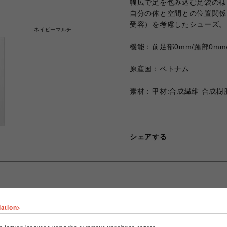
幅広で足を包み込む足袋の様
自分の体と空間との位置関係
受容）を考慮したシューズ。
ネイビーマルチ
機能：前足部0mm/踵部0mm
原産国：ベトナム
素材：甲材:合成繊維 合成樹
シェアする
lation>
ショップ名
フィットネスショップ
店舗名
名古屋PARCO