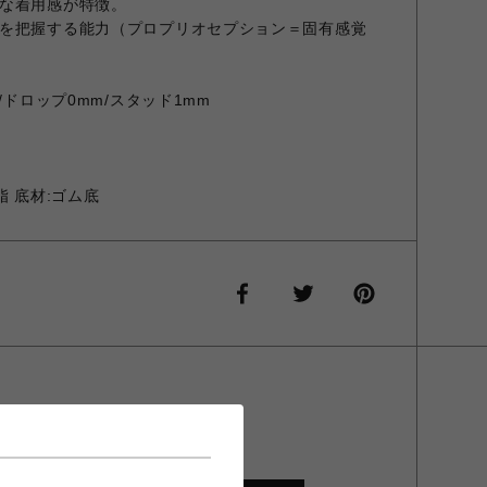
な着用感が特徴。
を把握する能力（プロプリオセプション＝固有感覚
/ドロップ0mm/スタッド1mm
脂 底材:ゴム底