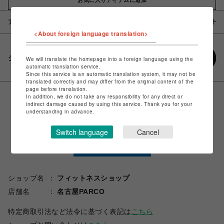
アイテム説明 / 素材
<About foreign language translation>
シェアする
We will translate the homepage into a foreign language using the
automatic translation service.
Since this service is an automatic translation system, it may not be
translated correctly and may differ from the original content of the
page before translation.
In addition, we do not take any responsibility for any direct or
indirect damage caused by using this service. Thank you for your
understanding in advance.
Switch language
Cancel
ショップ名
フィットネスショップ
店舗名
名古屋PARCO
特定商取引法など法令に基づく表記は
こちら