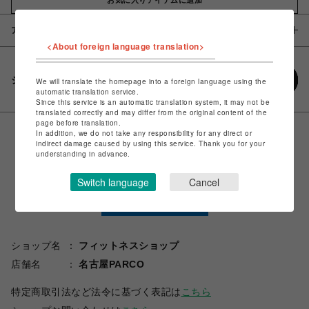
アイテム説明 / 素材
<About foreign language translation>
シェアする
We will translate the homepage into a foreign language using the
automatic translation service.
Since this service is an automatic translation system, it may not be
translated correctly and may differ from the original content of the
page before translation.
In addition, we do not take any responsibility for any direct or
indirect damage caused by using this service. Thank you for your
understanding in advance.
Switch language
Cancel
ショップ名
フィットネスショップ
店舗名
名古屋PARCO
特定商取引法など法令に基づく表記は
こちら