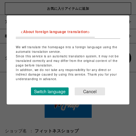
お気に入りアイテムに追加
アイテム説明 / 素材
<About foreign language translation>
概要
We will translate the homepage into a foreign language using the
automatic translation service.
Since this service is an automatic translation system, it may not be
シェアする
translated correctly and may differ from the original content of the
page before translation.
In addition, we do not take any responsibility for any direct or
indirect damage caused by using this service. Thank you for your
understanding in advance.
Switch language
Cancel
ショップ名
フィットネスショップ