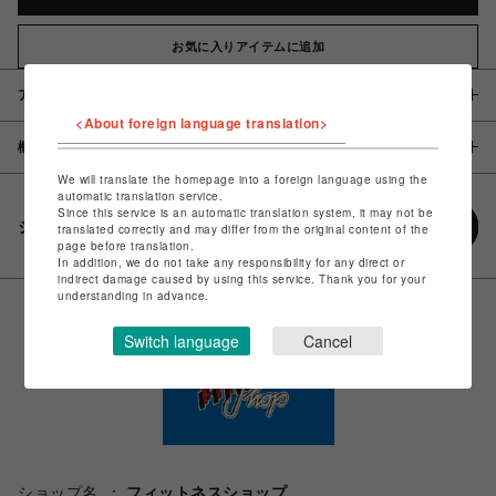
お気に入りアイテムに追加
アイテム説明 / 素材
<About foreign language translation>
概要
We will translate the homepage into a foreign language using the
automatic translation service.
Since this service is an automatic translation system, it may not be
シェアする
translated correctly and may differ from the original content of the
page before translation.
In addition, we do not take any responsibility for any direct or
indirect damage caused by using this service. Thank you for your
understanding in advance.
Switch language
Cancel
ショップ名
フィットネスショップ