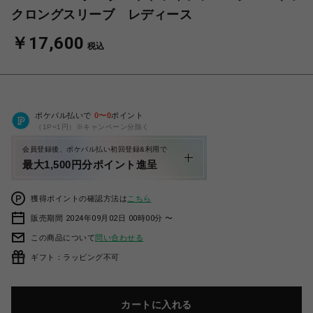
クロングスリーブ レディース
￥17,600
税込
ポケパル払いで
0
〜
0
ポイント
（1P=1円）※キャンペーン分除く
会員登録後、ポケパル払い初回登録&利用で
最大1,500円分ポイント進呈
獲得ポイントの確認方法は
こちら
販売期間 2024年09月02日 00時00分 〜
この商品について
問い合わせる
ギフト：ラッピング不可
カートに入れる