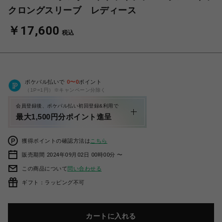
クロングスリーブ レディース
￥17,600
税込
ポケパル払いで
0
〜
0
ポイント
（1P=1円）※キャンペーン分除く
会員登録後、ポケパル払い初回登録&利用で
最大1,500円分ポイント進呈
獲得ポイントの確認方法は
こちら
販売期間 2024年09月02日 00時00分 〜
この商品について
問い合わせる
ギフト：ラッピング不可
カートに入れる