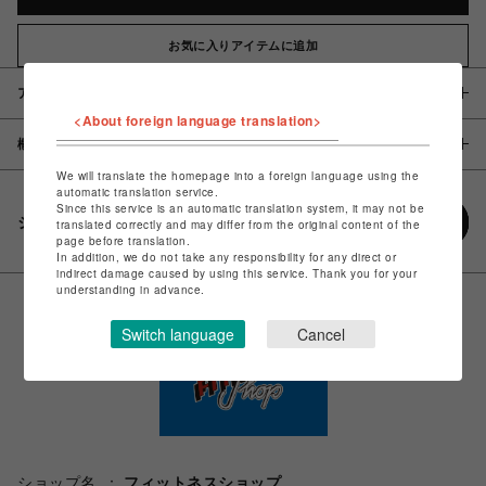
お気に入りアイテムに追加
アイテム説明 / 素材
<About foreign language translation>
概要
We will translate the homepage into a foreign language using the
automatic translation service.
Since this service is an automatic translation system, it may not be
シェアする
translated correctly and may differ from the original content of the
page before translation.
In addition, we do not take any responsibility for any direct or
indirect damage caused by using this service. Thank you for your
understanding in advance.
Switch language
Cancel
ショップ名
フィットネスショップ