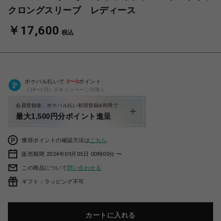
クロングスリーブ レディース
￥17,600
税込
ポケパル払いで
0
〜
0
ポイント
（1P=1円）※キャンペーン分除く
会員登録後、ポケパル払い初回登録&利用で
最大1,500円分ポイント進呈
獲得ポイントの確認方法は
こちら
販売期間 2024年09月05日 00時00分 〜
この商品について
問い合わせる
ギフト：ラッピング不可
カートに入れる