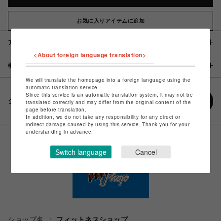
お気に入りアイテムに追加
アイテム説明 / 素材
<About foreign language translation>
概要
We will translate the homepage into a foreign language using the
automatic translation service.
Since this service is an automatic translation system, it may not be
シェアする
translated correctly and may differ from the original content of the
page before translation.
In addition, we do not take any responsibility for any direct or
indirect damage caused by using this service. Thank you for your
understanding in advance.
Switch language
Cancel
ショップ名
フィットネスショップ