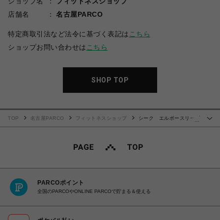
ショップ名
フィットネスショップ
店舗名
名古屋PARCO
特定商取引法など法令に基づく表記は
こちら
ショップお問い合わせは
こちら
SHOP TOP
TOP
名古屋PARCO
フィットネスショップ
シーク エルボースリーブ
…
(1個入り)
PARCOポイント
全国のPARCOやONLINE PARCOで貯まる＆使える