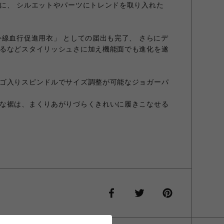
に、 シルエットやパーツにトレンドを取り入れた
外線血行促進用衣」 としての届出も完了、 さらにデ
るなどスタイリッシュさに加え機能面でも進化を遂
ゴ入りスピンドルでサイズ調整が可能なジョガーパ
な裾は、まくりあがりづらくきれいに履きこなせる