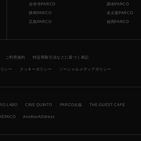
吉祥寺PARCO
調布PARCO
静岡PARCO
名古屋PARCO
広島PARCO
福岡PARCO
ご利用規約
特定商取引法などに基づく表記
ポリシー
クッキーポリシー
ソーシャルメディアポリシー
RO LABO
CINE QUINTO
PARCO出版
THE GUEST CAFE
DEPACO
AnotherADdress