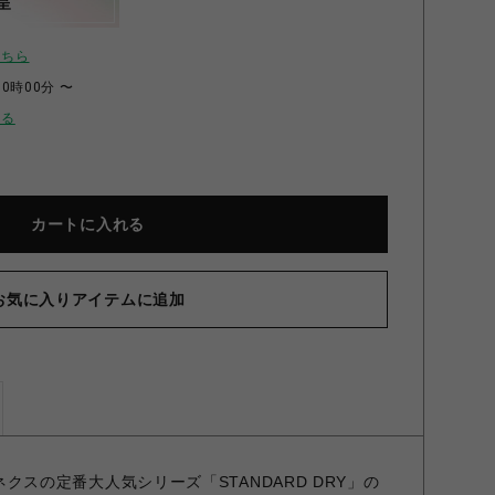
呈
こちら
00時00分 〜
せる
カートに入れる
お気に入りアイテムに追加
ドライプラス ジョガーパンツ レディース ネイビー M
ベネクスの定番大人気シリーズ「STANDARD DRY」の