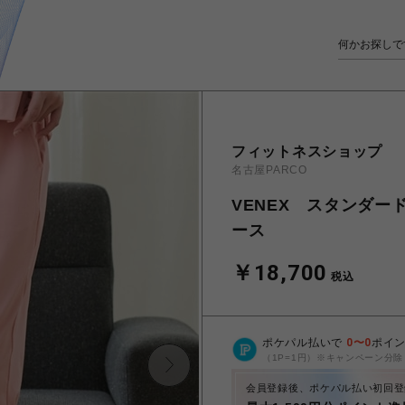
フィットネスショップ
名古屋PARCO
VENEX スタンダ
ース
￥18,700
税込
ポケパル払いで
0
〜
0
ポイ
（1P=1円）※キャンペーン分除
会員登録後、ポケパル払い初回登