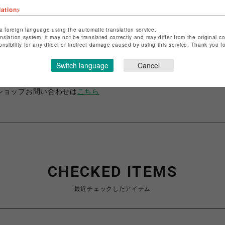
lation>
a foreign language using the automatic translation service.
anslation system, it may not be translated correctly and may differ from the original c
ショップ名
フィットネスショップ
onsibility for any direct or indirect damage caused by using this service. Thank you 
店舗名
名古屋PARCO
Switch language
Cancel
特定商取引法など法令に基づく表記は
こちら
ショップお問い合わせは
こちら
CHECKED ITEMS
最近チェックしたアイテム