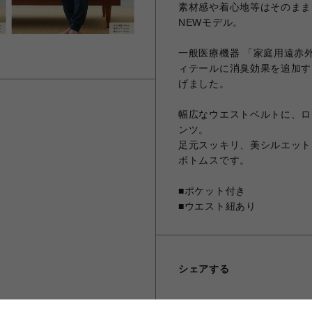
素材感や着心地等はそのまま
NEWモデル。
一般医療機器 「家庭用遠赤
ィテールに消臭効果を追加す
げました。
幅広なウエストベルトに、ロ
ンツ。
足元スッキリ、美シルエット
ボトムスです。
■ポケット付き
■ウエスト紐あり
シェアする