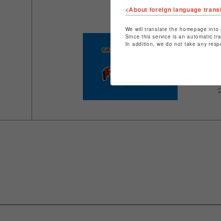
<About foreign language trans
We will translate the homepage into 
Since this service is an automatic tr
In addition, we do not take any resp