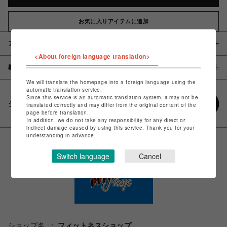
お気に入りアイテムに追加
アイテム説明 / 素材
<About foreign language translation>
概要
We will translate the homepage into a foreign language using the
automatic translation service.
Since this service is an automatic translation system, it may not be
シェアする
translated correctly and may differ from the original content of the
page before translation.
In addition, we do not take any responsibility for any direct or
indirect damage caused by using this service. Thank you for your
understanding in advance.
Switch language
Cancel
ショップ名
フィットネスショップ