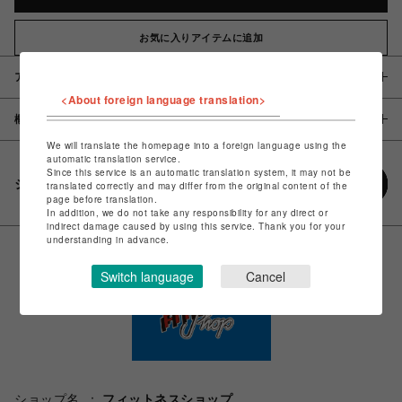
お気に入りアイテムに追加
アイテム説明 / 素材
<About foreign language translation>
概要
We will translate the homepage into a foreign language using the
automatic translation service.
Since this service is an automatic translation system, it may not be
シェアする
translated correctly and may differ from the original content of the
page before translation.
In addition, we do not take any responsibility for any direct or
indirect damage caused by using this service. Thank you for your
understanding in advance.
Switch language
Cancel
ショップ名
フィットネスショップ