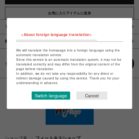
お気に入りアイテムに追加
アイテム説明 / 素材
<About foreign language translation>
概要
We will translate the homepage into a foreign language using the
automatic translation service.
Since this service is an automatic translation system, it may not be
シェアする
translated correctly and may differ from the original content of the
page before translation.
In addition, we do not take any responsibility for any direct or
indirect damage caused by using this service. Thank you for your
understanding in advance.
Switch language
Cancel
ショップ名
フィットネスショップ