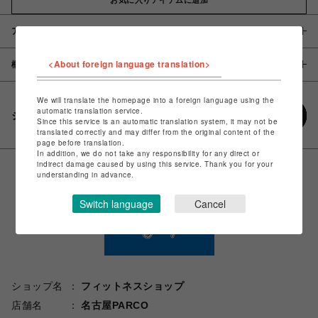
アイテム説明 / 素材
<About foreign language translation>
概要
We will translate the homepage into a foreign language using the
automatic translation service.
シェアする
Since this service is an automatic translation system, it may not be
translated correctly and may differ from the original content of the
page before translation.
In addition, we do not take any responsibility for any direct or
indirect damage caused by using this service. Thank you for your
understanding in advance.
Switch language
Cancel
ショップ名
フィットネスショップ
店舗名
名古屋PARCO