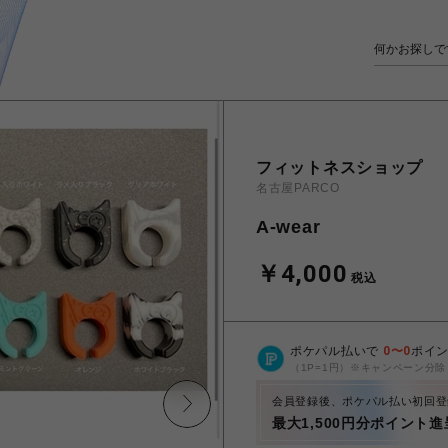
フィットネスショップ
名古屋PARCO
A-wear
￥4,000
税込
ポケパル払いで
0
〜
0
ポイ
（1P=1円）※キャンペーン分除
会員登録後、ポケパル払い初回登
最大1,500円分ポイント進