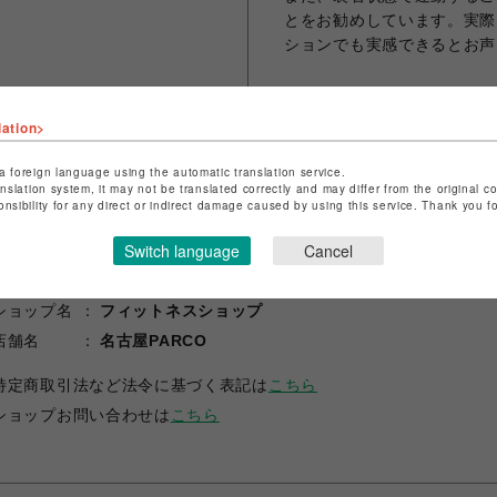
とをお勧めしています。実際
ションでも実感できるとお声
lation>
シェアする
a foreign language using the automatic translation service.
anslation system, it may not be translated correctly and may differ from the original c
onsibility for any direct or indirect damage caused by using this service. Thank you 
Switch language
Cancel
ショップ名
フィットネスショップ
店舗名
名古屋PARCO
特定商取引法など法令に基づく表記は
こちら
ショップお問い合わせは
こちら