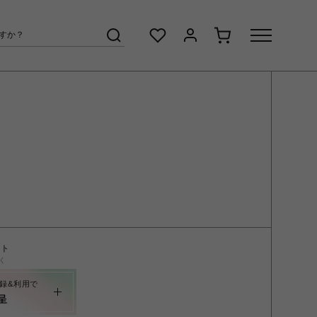
ント
く
録&利用で
呈