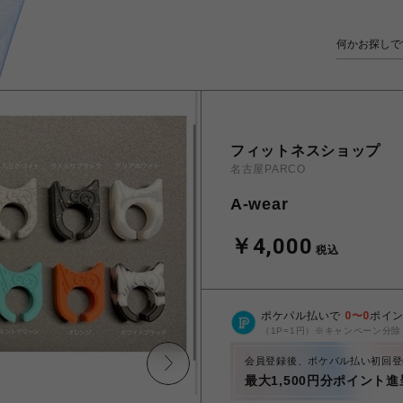
フィットネスショップ
名古屋PARCO
A-wear
￥4,000
税込
ポケパル払いで
0
〜
0
ポイ
（1P=1円）※キャンペーン分除
会員登録後、ポケパル払い初回登
最大1,500円分ポイント進