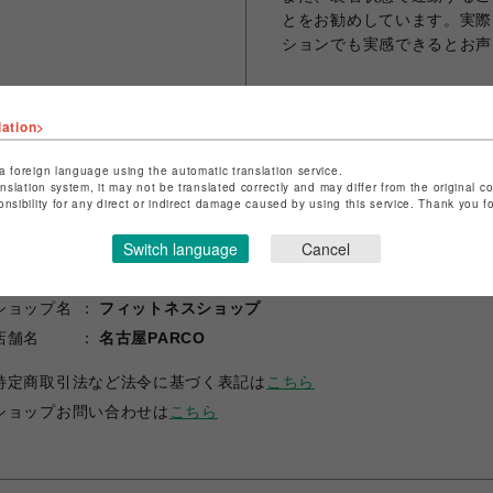
とをお勧めしています。実際
ションでも実感できるとお声
lation>
シェアする
a foreign language using the automatic translation service.
anslation system, it may not be translated correctly and may differ from the original c
onsibility for any direct or indirect damage caused by using this service. Thank you 
Switch language
Cancel
ショップ名
フィットネスショップ
店舗名
名古屋PARCO
特定商取引法など法令に基づく表記は
こちら
ショップお問い合わせは
こちら