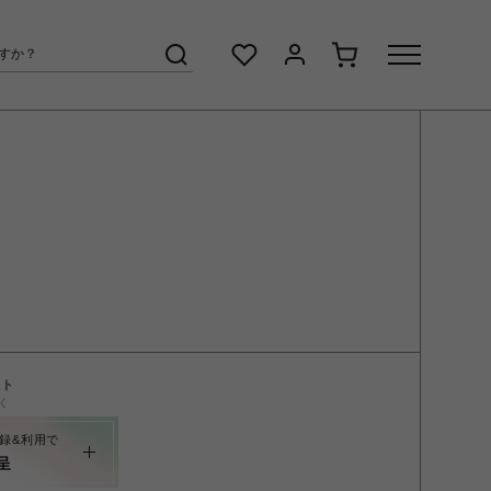
ント
く
録&利用で
呈