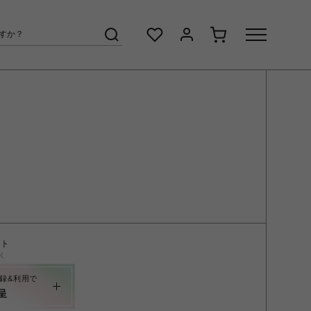
ント
く
録&利用で
呈