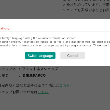
とをお勧めしています。実際
ションでも実感できるとお声
lation>
シェアする
a foreign language using the automatic translation service.
anslation system, it may not be translated correctly and may differ from the original c
onsibility for any direct or indirect damage caused by using this service. Thank you 
Switch language
Cancel
ショップ名
フィットネスショップ
店舗名
名古屋PARCO
特定商取引法など法令に基づく表記は
こちら
ショップお問い合わせは
こちら