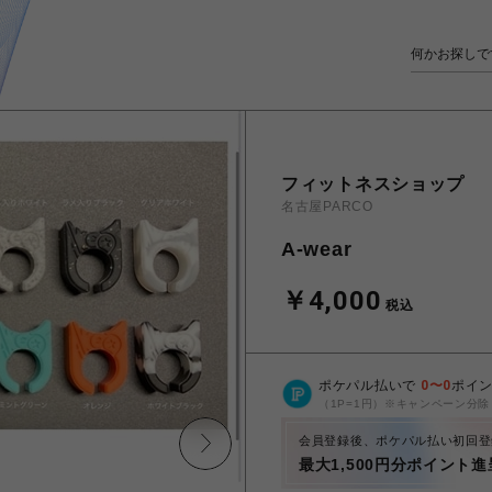
フィットネスショップ
名古屋PARCO
A-wear
￥4,000
税込
ポケパル払いで
0
〜
0
ポイ
（1P=1円）※キャンペーン分除
会員登録後、ポケパル払い初回登
最大1,500円分ポイント進