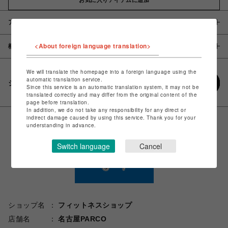
アイテム説明 / 素材
<About foreign language translation>
概要
We will translate the homepage into a foreign language using the
automatic translation service.
シェアする
Since this service is an automatic translation system, it may not be
translated correctly and may differ from the original content of the
page before translation.
In addition, we do not take any responsibility for any direct or
indirect damage caused by using this service. Thank you for your
understanding in advance.
Switch language
Cancel
ショップ名
フィットネスショップ
店舗名
名古屋PARCO