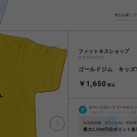
フィットネスショップ
名古屋PARCO
ゴールドジム キッズ
￥1,650
税込
ポケパル払いで
0
〜
0
ポイ
（1P=1円）※キャンペーン分除
会員登録後、ポケパル払い初回登
最大1,500円分ポイント進