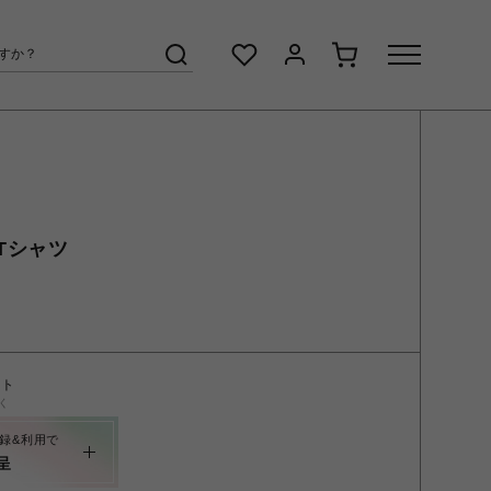
Tシャツ
ント
く
録&利用で
呈