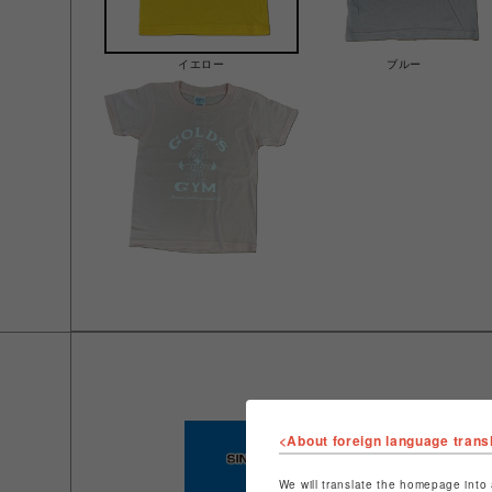
イエロー
ブルー
<About foreign language trans
We will translate the homepage into 