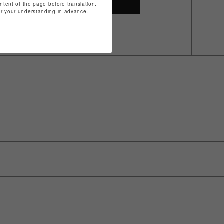
SHOP TOP
ontent of the page before translation.
for your understanding in advance.