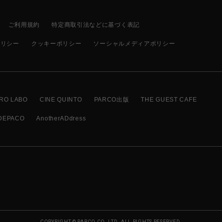
ご利用規約
特定商取引法などに基づく表記
ポリシー
クッキーポリシー
ソーシャルメディアポリシー
RO LABO
CINE QUINTO
PARCO出版
THE GUEST CAFE
DEPACO
AnotherADdress
COPYRIGHT © PARCO CO.,LTD. ALL RIGHTS RESERVED.