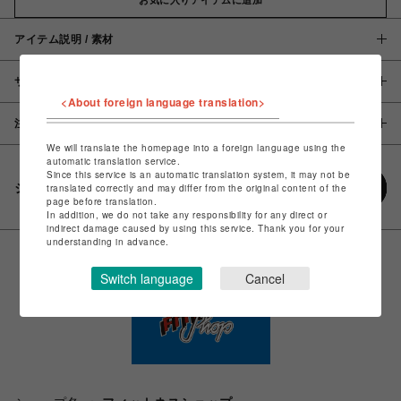
アイテム説明 / 素材
サイズ
<About foreign language translation>
注意事項
We will translate the homepage into a foreign language using the
automatic translation service.
Since this service is an automatic translation system, it may not be
シェアする
translated correctly and may differ from the original content of the
page before translation.
In addition, we do not take any responsibility for any direct or
indirect damage caused by using this service. Thank you for your
understanding in advance.
Switch language
Cancel