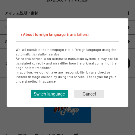
アイテム説明 / 素材
サイズ
<About foreign language translation>
注意事項
We will translate the homepage into a foreign language using the
automatic translation service.
Since this service is an automatic translation system, it may not be
シェアする
translated correctly and may differ from the original content of the
page before translation.
In addition, we do not take any responsibility for any direct or
indirect damage caused by using this service. Thank you for your
understanding in advance.
Switch language
Cancel