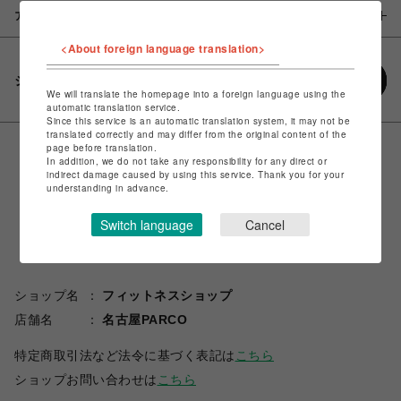
アイテム説明 / 素材
<About foreign language translation>
シェアする
We will translate the homepage into a foreign language using the
automatic translation service.
Since this service is an automatic translation system, it may not be
translated correctly and may differ from the original content of the
page before translation.
In addition, we do not take any responsibility for any direct or
indirect damage caused by using this service. Thank you for your
understanding in advance.
Switch language
Cancel
ショップ名
フィットネスショップ
店舗名
名古屋PARCO
特定商取引法など法令に基づく表記は
こちら
ショップお問い合わせは
こちら