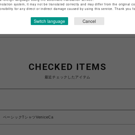
anslation system, it may not be translated correctly and may differ from the original c
onsibility for any direct or indirect damage caused by using this service. Thank you 
特定商取引法など法令に基づく表記は
こちら
ショップお問い合わせは
こちら
Switch language
Cancel
CHECKED ITEMS
最近チェックしたアイテム
ベーシックTシャツVeniceCa