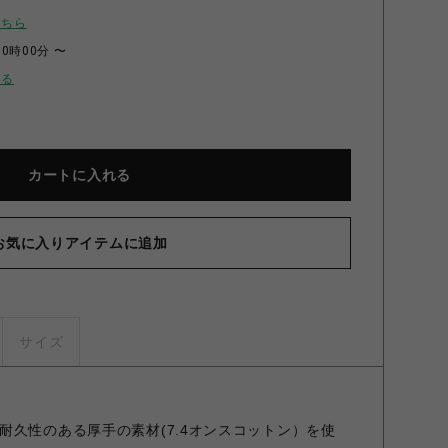
こちら
00時00分 〜
せる
カートに入れる
お気に入りアイテムに追加
ックTシャツVeniceCa ホワイト ホワイト S
サイズ
耐久性のある厚手の素材(7.4オンスコットン）を使