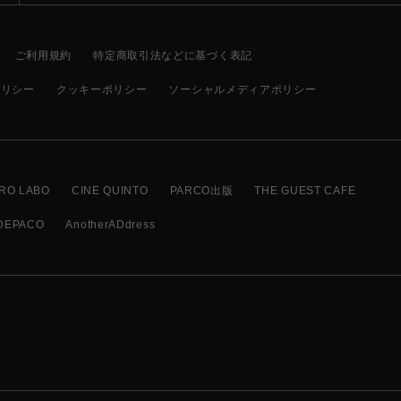
ご利用規約
特定商取引法などに基づく表記
ポリシー
クッキーポリシー
ソーシャルメディアポリシー
RO LABO
CINE QUINTO
PARCO出版
THE GUEST CAFE
DEPACO
AnotherADdress