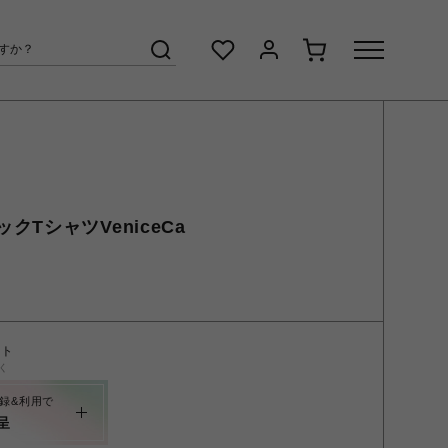
TシャツVeniceCa
ント
く
録&利用で
呈