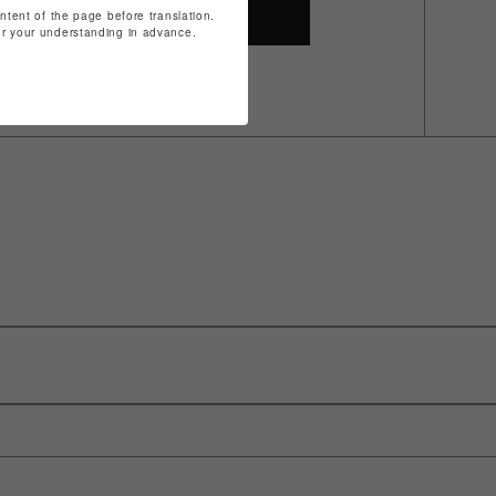
ontent of the page before translation.
SHOP TOP
for your understanding in advance.