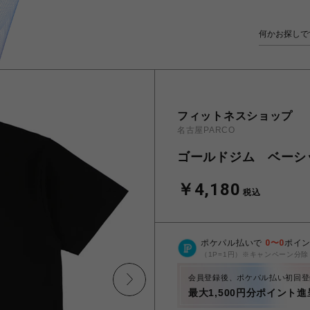
フィットネスショップ
名古屋PARCO
ゴールドジム ベーシック
￥4,180
税込
ポケパル払いで
0
〜
0
ポイ
（1P=1円）※キャンペーン分除
会員登録後、ポケパル払い初回登
最大1,500円分ポイント進