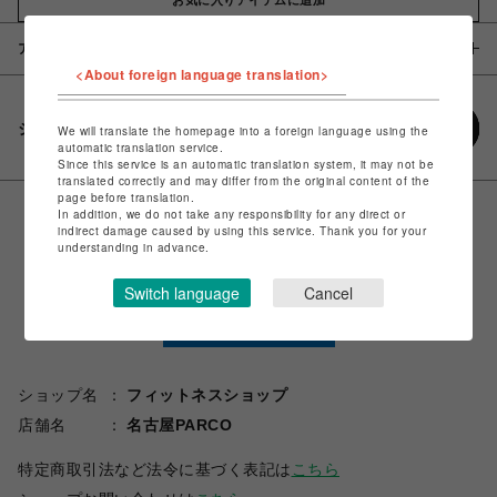
アイテム説明 / 素材
<About foreign language translation>
シェアする
We will translate the homepage into a foreign language using the
automatic translation service.
Since this service is an automatic translation system, it may not be
translated correctly and may differ from the original content of the
page before translation.
In addition, we do not take any responsibility for any direct or
indirect damage caused by using this service. Thank you for your
understanding in advance.
Switch language
Cancel
ショップ名
フィットネスショップ
店舗名
名古屋PARCO
特定商取引法など法令に基づく表記は
こちら