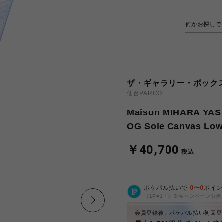
ザ・ギャラリー・ボック
仙台PARCO
Maison MIHARA 
OG Sole Canvas Low
￥40,700
税込
ポケパル払いで
0
〜
0
ポイ
（1P=1円）※キャンペーン分除
会員登録後、ポケパル払い初回登