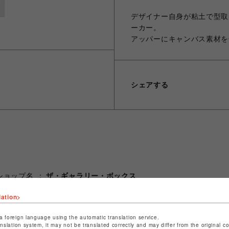
デザイナー自身が粘土で型取
ーカー。
アッパーにキャンバス素材を
シェアする
ショップ名
ザ・ギャラリー・ボックス
店舗名
仙台PARCO
lation>
特定商取引法など法令に基づく表記は
こちら
a foreign language using the automatic translation service.
ショップお問い合わせは
こちら
anslation system, it may not be translated correctly and may differ from the original c