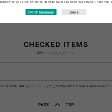
onsibility for any direct or indirect damage caused by using this service. Thank you 
Switch language
Cancel
CHECKED ITEMS
最近チェックしたアイテム
IHARA YASUHIRO(メゾンミハラヤスヒロ)/"HANK" OG Sole Canvas Low-top 