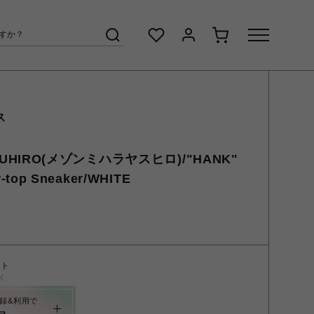
ス
YASUHIRO(メゾンミハラヤスヒロ)/"HANK"
-top Sneaker/WHITE
ント
く
録&利用で