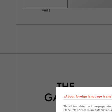
WHITE
<About foreign language trans
We will translate the homepage into 
Since this service is an automatic tr