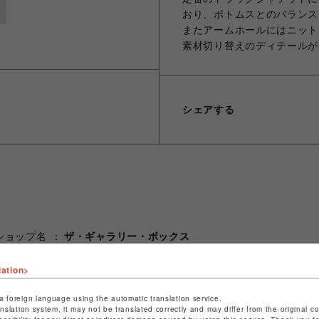
おり、ボトムスとのバランス
またアームホールにはニット
素材切り替えのディテールが
シェアする
ショップ名
ザ・ギャラリー・ボックス
店舗名
仙台PARCO
lation>
特定商取引法など法令に基づく表記は
こちら
a foreign language using the automatic translation service.
ショップお問い合わせは
こちら
anslation system, it may not be translated correctly and may differ from the original c