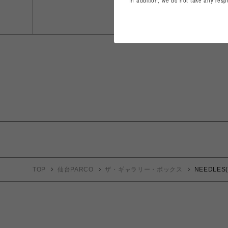
In addition, we do not take any resp
TOP
仙台PARCO
ザ・ギャラリー・ボックス
NEEDLES(ニ