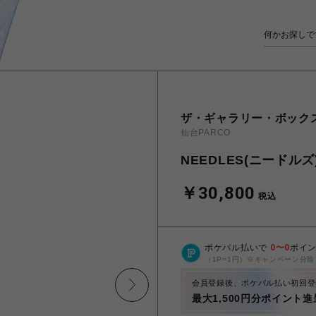
ザ・ギャラリー・ボック
仙台PARCO
NEEDLES(ニードルズ)/Tr
￥30,800
税込
ポケパル払いで
0
〜
0
ポイ
（1P=1円）※キャンペーン分除
会員登録後、ポケパル払い初回登
最大1,500円分ポイント進