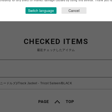
onsibility for any direct or indirect damage caused by using this service. Thank you 
Switch language
Cancel
CHECKED ITEMS
最近チェックしたアイテム
ードルズ)/Track Jacket - Tricot Sateen/BLACK