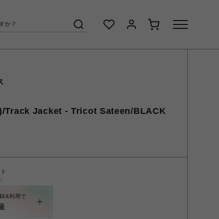
ス
ack Jacket - Tricot Sateen/BLACK
ント
く
録&利用で
呈