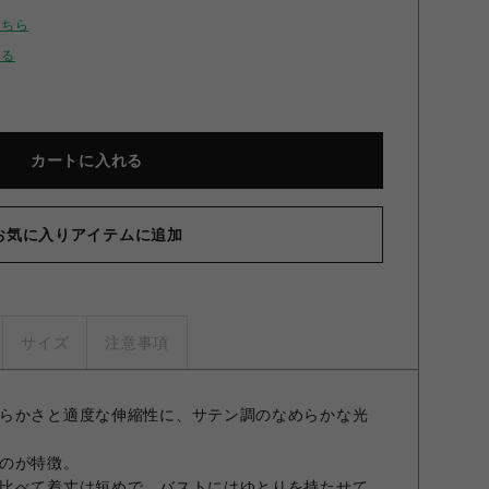
こちら
せる
カートに入れる
お気に入りアイテムに追加
サイズ
注意事項
らかさと適度な伸縮性に、サテン調のなめらかな光
のが特徴。
比べて着丈は短めで、バストにはゆとりを持たせて