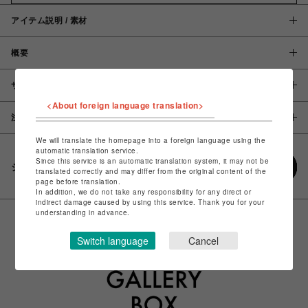
アイテム説明 / 素材
概要
サイズ
<About foreign language translation>
注意事項
We will translate the homepage into a foreign language using the
automatic translation service.
Since this service is an automatic translation system, it may not be
シェアする
translated correctly and may differ from the original content of the
page before translation.
In addition, we do not take any responsibility for any direct or
indirect damage caused by using this service. Thank you for your
understanding in advance.
Switch language
Cancel