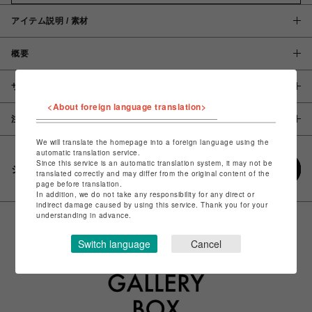
アイテム説明 / 素材
概要
サイズ
<About foreign language translation>
注意事項
We will translate the homepage into a foreign language using the
automatic translation service.
Since this service is an automatic translation system, it may not be
シェアする
translated correctly and may differ from the original content of the
page before translation.
In addition, we do not take any responsibility for any direct or
indirect damage caused by using this service. Thank you for your
understanding in advance.
Switch language
Cancel