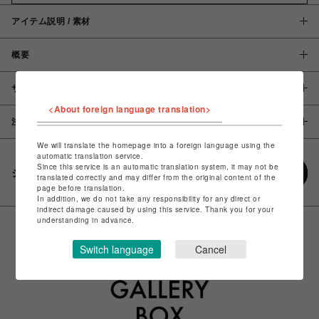
アイテム説明 / 素材
概要
サイズ
<About foreign language translation>
注意事項
We will translate the homepage into a foreign language using the
automatic translation service.
Since this service is an automatic translation system, it may not be
シェアする
translated correctly and may differ from the original content of the
page before translation.
In addition, we do not take any responsibility for any direct or
indirect damage caused by using this service. Thank you for your
understanding in advance.
Switch language
Cancel