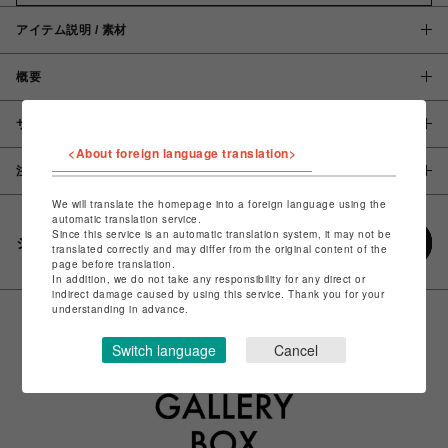
アイテム説明 / 素材
概要
サイズ
<About foreign language translation>
注意事項
We will translate the homepage into a foreign language using the
automatic translation service.
Since this service is an automatic translation system, it may not be
シェアする
translated correctly and may differ from the original content of the
page before translation.
In addition, we do not take any responsibility for any direct or
indirect damage caused by using this service. Thank you for your
understanding in advance.
Switch language
Cancel