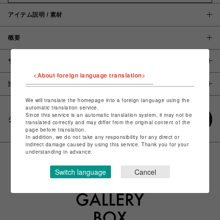
アイテム説明 / 素材
概要
サイズ
<About foreign language translation>
注意事項
We will translate the homepage into a foreign language using the
automatic translation service.
Since this service is an automatic translation system, it may not be
シェアする
translated correctly and may differ from the original content of the
page before translation.
In addition, we do not take any responsibility for any direct or
indirect damage caused by using this service. Thank you for your
understanding in advance.
Switch language
Cancel