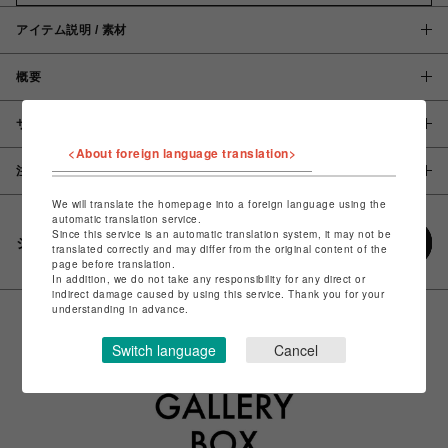
アイテム説明 / 素材
概要
サイズ
<About foreign language translation>
注意事項
We will translate the homepage into a foreign language using the
automatic translation service.
Since this service is an automatic translation system, it may not be
シェアする
translated correctly and may differ from the original content of the
page before translation.
In addition, we do not take any responsibility for any direct or
indirect damage caused by using this service. Thank you for your
understanding in advance.
Switch language
Cancel