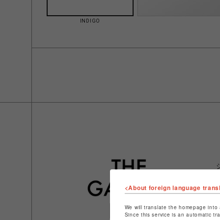
INDIGO
<About foreign language trans
We will translate the homepage into 
Since this service is an automatic tr