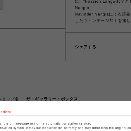
に、“Fassion Langwi
Nangla。
Navinder Nangla
したヴィンテージ加工を施した
シェアする
ショップ名
ザ・ギャラリー・ボックス
店舗名
仙台PARCO
lation>
特定商取引法など法令に基づく表記は
こちら
a foreign language using the automatic translation service.
ショップお問い合わせは
こちら
anslation system, it may not be translated correctly and may differ from the original c