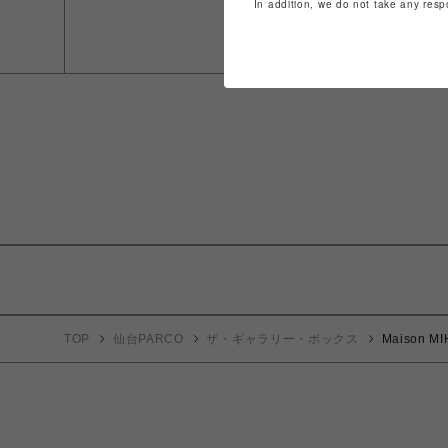
In addition, we do not take any resp
TOP
仙台PARCO
ザ・ギャラリー・ボックス
Maison M