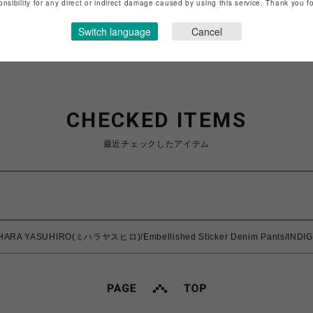
onsibility for any direct or indirect damage caused by using this service. Thank you 
Switch language
Cancel
CHECKED ITEMS
最近チェックしたアイテム
IHARA YASUHIRO(ミハラヤスヒロ)/Embellished Sticker Denim Pants/INDI