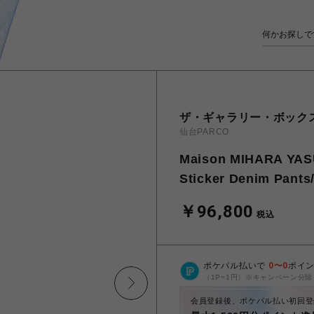
ザ・ギャラリー・ボック
仙台PARCO
Maison MIHARA YA
Sticker Denim Pants
￥96,800
税込
ポケパル払いで
0
〜
0
ポイ
（1P=1円）※キャンペーン分除
会員登録後、ポケパル払い初回登