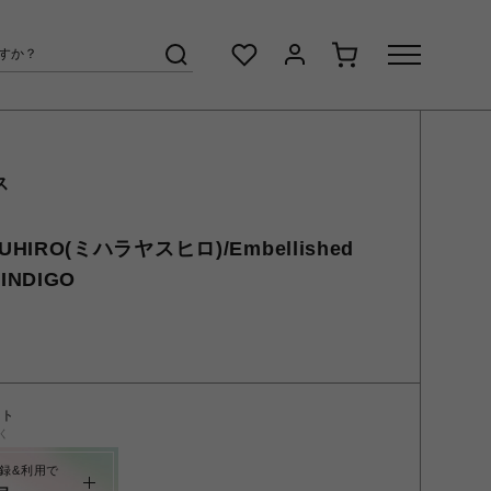
ス
SUHIRO(ミハラヤスヒロ)/Embellished
/INDIGO
ント
く
録&利用で