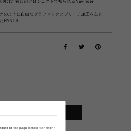
tch”と名付けた独自のプロジェクトで知られるNavinder
による落書きのように自由なグラフィックとブリーチ加工を主と
PANTS。
SHOP TOP
ontent of the page before translation.