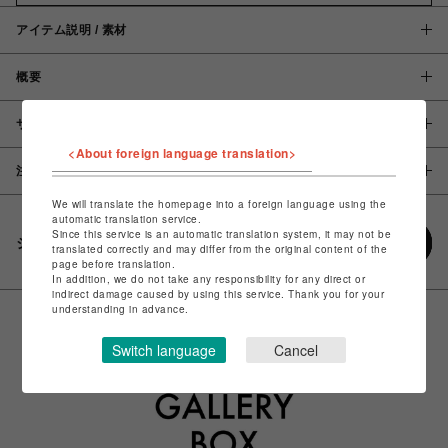
アイテム説明 / 素材
概要
サイズ
<About foreign language translation>
注意事項
We will translate the homepage into a foreign language using the
automatic translation service.
Since this service is an automatic translation system, it may not be
シェアする
translated correctly and may differ from the original content of the
page before translation.
In addition, we do not take any responsibility for any direct or
indirect damage caused by using this service. Thank you for your
understanding in advance.
Switch language
Cancel