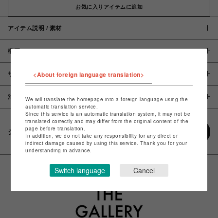
お気に入りアイテムに追加
アイテム説明 / 素材
概要
<About foreign language translation>
サイズ
注意事項
We will translate the homepage into a foreign language using the
automatic translation service.
Since this service is an automatic translation system, it may not be
translated correctly and may differ from the original content of the
page before translation.
シェアする
In addition, we do not take any responsibility for any direct or
indirect damage caused by using this service. Thank you for your
understanding in advance.
Switch language
Cancel