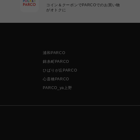
コイン＆クーポンでPARCOでのお買い物
がオトクに
浦和PARCO
錦糸町PARCO
ひばりが丘PARCO
心斎橋PARCO
PARCO_ya上野