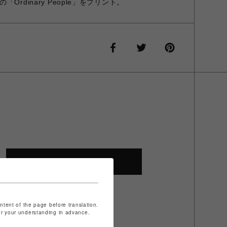
rdinary People」をプリント。
SHOP TOP
ontent of the page before translation.
for your understanding in advance.