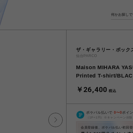
ザ・ギャラリー・ボック
仙台PARCO
Maison MIHARA Y
Printed T-shirt/BLA
￥26,400
税込
ポケパル払いで
0
〜
0
ポイ
（1P=1円）※キャンペーン分除
会員登録後、ポケパル払い初回登