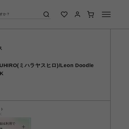
ス
ASUHIRO(ミハラヤスヒロ)/Leon Doodle
CK
ント
く
録&利用で