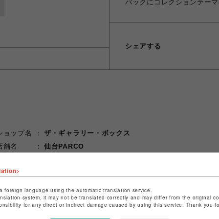
バックにコレクションテーマの「O
シェアする
ショップ名
ザ・ギャラリー・ボックス
店舗名
仙台PARCO
特定商取引法など法令に基づく表記は
こちら
lation>
ショップお問い合わせは
こちら
a foreign language using the automatic translation service.
anslation system, it may not be translated correctly and may differ from the original c
onsibility for any direct or indirect damage caused by using this service. Thank you 