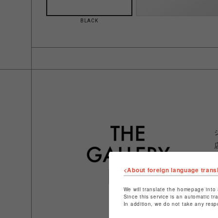
BLACK
<About foreign language trans
We will translate the homepage into 
Since this service is an automatic tr
In addition, we do not take any resp