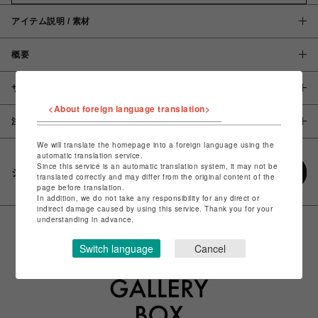
アイテム説明 / 素材
概要
サイズ
<About foreign language translation>
注意事項
We will translate the homepage into a foreign language using the
automatic translation service.
Since this service is an automatic translation system, it may not be
シェアする
translated correctly and may differ from the original content of the
page before translation.
In addition, we do not take any responsibility for any direct or
indirect damage caused by using this service. Thank you for your
understanding in advance.
Switch language
Cancel