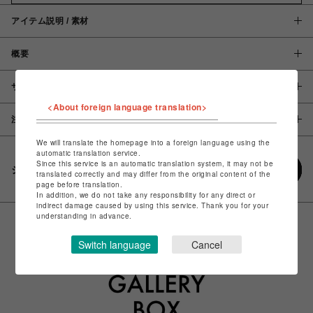
アイテム説明 / 素材
概要
サイズ
<About foreign language translation>
注意事項
We will translate the homepage into a foreign language using the
automatic translation service.
Since this service is an automatic translation system, it may not be
シェアする
translated correctly and may differ from the original content of the
page before translation.
In addition, we do not take any responsibility for any direct or
indirect damage caused by using this service. Thank you for your
understanding in advance.
Switch language
Cancel