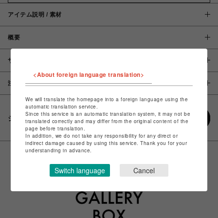
アイテム説明 / 素材
概要
サイズ
<About foreign language translation>
注意事項
We will translate the homepage into a foreign language using the
automatic translation service.
Since this service is an automatic translation system, it may not be
シェアする
translated correctly and may differ from the original content of the
page before translation.
In addition, we do not take any responsibility for any direct or
indirect damage caused by using this service. Thank you for your
understanding in advance.
Switch language
Cancel