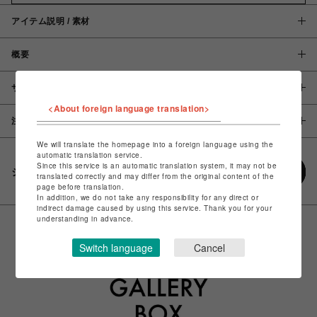
アイテム説明 / 素材
概要
サイズ
<About foreign language translation>
注意事項
We will translate the homepage into a foreign language using the
automatic translation service.
Since this service is an automatic translation system, it may not be
シェアする
translated correctly and may differ from the original content of the
page before translation.
In addition, we do not take any responsibility for any direct or
indirect damage caused by using this service. Thank you for your
understanding in advance.
Switch language
Cancel