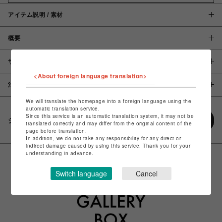
アイテム説明 / 素材
概要
サイズ
<About foreign language translation>
注意事項
We will translate the homepage into a foreign language using the
automatic translation service.
Since this service is an automatic translation system, it may not be
シェアする
translated correctly and may differ from the original content of the
page before translation.
In addition, we do not take any responsibility for any direct or
indirect damage caused by using this service. Thank you for your
understanding in advance.
Switch language
Cancel