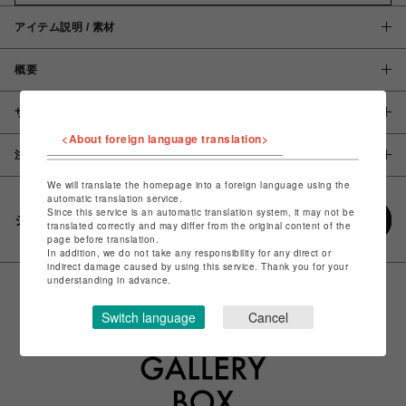
アイテム説明 / 素材
概要
サイズ
<About foreign language translation>
注意事項
We will translate the homepage into a foreign language using the
automatic translation service.
Since this service is an automatic translation system, it may not be
シェアする
translated correctly and may differ from the original content of the
page before translation.
In addition, we do not take any responsibility for any direct or
indirect damage caused by using this service. Thank you for your
understanding in advance.
Switch language
Cancel